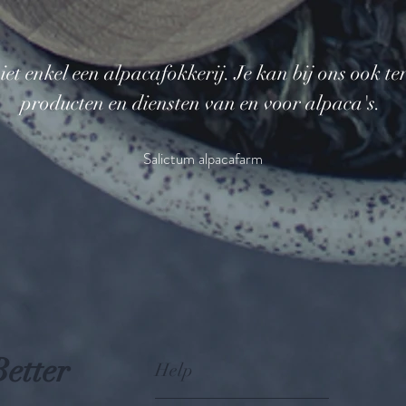
iet enkel een alpacafokkerij. Je kan bij ons ook te
producten en diensten van en voor alpaca's.
Salictum alpacafarm
Better
Help