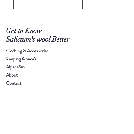
Get to Know
Salictum's wool Better
Clothing & Accessories
Keeping Alpaca's
Alpacafan
About
Contact
Visit Our Farm or Pick Up:
Ask: +32 (0) 495/40 20 48
or
Info@salictum.com
Langestraat 12, Bierbeek, Belgium
Take a look at
www.salictum.com
for all our