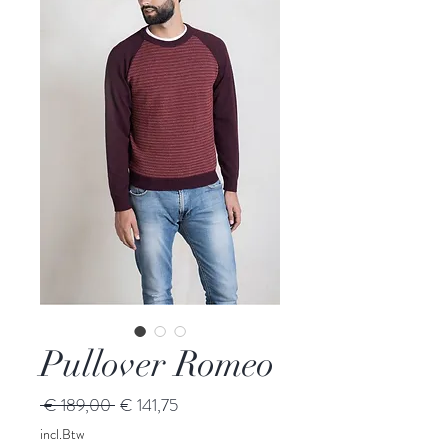
Pullover Romeo
Normale
Verkoopprijs
 € 189,00 
€ 141,75
prijs
incl.Btw