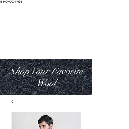
G-HCVCCXK65B
Salictum
Lana Deorum
Shop Your Favorite
Wool