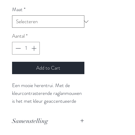
Maat
*
Aantal
*
Add to Cart
Een mooie herentrui. Met de
kleurcontrasterende raglanmouwen
is het met kleur geaccentueerde
voorpand bijzonder opvallend. Dit is
waar kleurpatronen en breiwerk met
Samenstelling
textuur samenkomen en een
ongedwongen algehele indruk
100% Alpaca (Baby Alpaca)