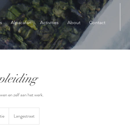
s
Alpacafan
Activities
About
Contact
pleiding
en en zelf aan het werk.
tie
Langestraat