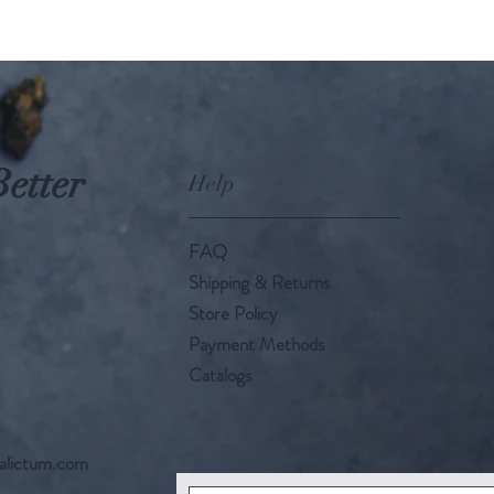
Better
Help
FAQ
Shipping & Returns
Store Policy
Payment Methods
Catalogs
alictum.com