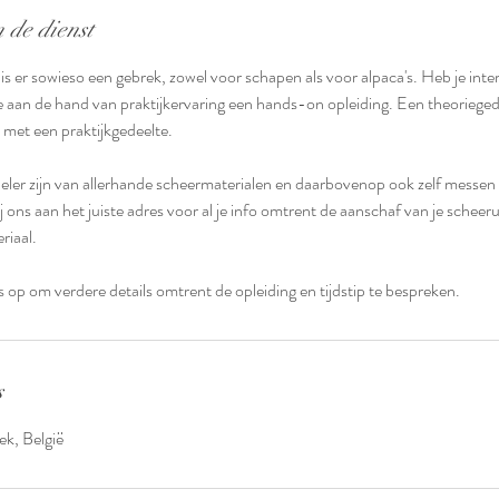
 de dienst
s er sowieso een gebrek, zowel voor schapen als voor alpaca's. Heb je inter
e aan de hand van praktijkervaring een hands-on opleiding. Een theorieged
et een praktijkgedeelte.
eler zijn van allerhande scheermaterialen en daarbovenop ook zelf messen
 ons aan het juiste adres voor al je info omtrent de aanschaf van je scheeru
riaal.
p om verdere details omtrent de opleiding en tijdstip te bespreken.
s
ek, België