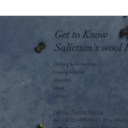
Get to Know
Salictum's wool 
Clothing & Accessories
Keeping Alpaca's
Alpacafan
About
Contact
Visit Our Farm or Pick Up:
Ask: +32 (0) 495/40 20 48 or
Info@s
Langestraat 12, Bierbeek, Belgium