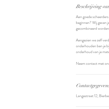
r
Beschrijving van
Aan goede scheerders i
beginnen? Wij geven j
gecombineerd worden m
Aangezien we zelf verd
onderhouden ben je bij
onderhoud van je mate
Neem contact met ons o
Contactgegeven
Langestraat 12, Bierbe