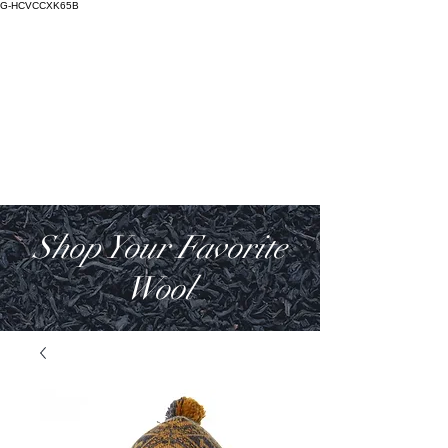
G-HCVCCXK65B
Salictum
Lana Deorum
Shop Your Favorite
Wool