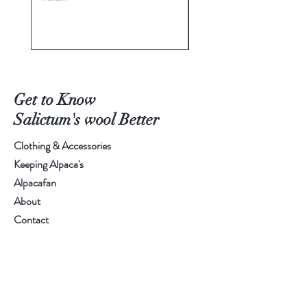
Get to Know
Salictum's wool Better
Clothing & Accessories
Keeping Alpaca's
Alpacafan
About
Contact
Visit Our Farm or Pick Up:
Ask: +32 (0) 495/40 20 48
or
Info@salictum.com