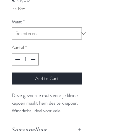
€ 49,00
incl.Btw
Maat
*
Aantal
*
Add to Cart
Deze gevoerde muts voor je kleine
kapoen maakt hem des te knapper.
Winddicht, ideal voor vele
omstandigheden.
Samenstelling