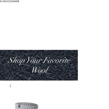
G-HCVCCXK65B
Salictum
Lana Deorum
Shop Your Favorite
Wool