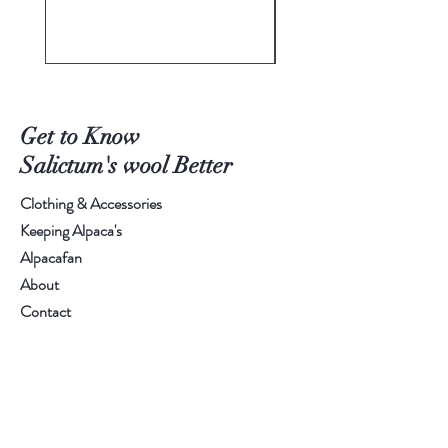
Get to Know
Salictum's wool Better
Clothing & Accessories
Keeping Alpaca's
Alpacafan
About
Contact
Visit Our Farm or Pick Up:
Ask: +32 (0) 495/40 20 48
or
Info@salictum.com
Langestraat 12, Bierbeek, Belgium