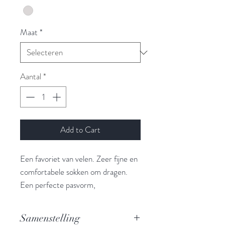
Maat
*
Aantal
*
Add to Cart
Een favoriet van velen. Zeer fijne en
comfortabele sokken om dragen.
Een perfecte pasvorm,
thermoregulerend en verhoogde
duurzaamheid dit alles in de typische
Samenstelling
lichte Alpacakwaliteit. Dit model is