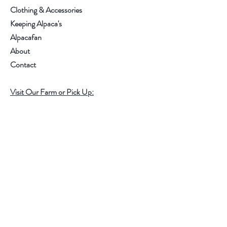
overwinnen zijn, zoals: extreme
Clothing & Accessories
vermijding van halsters, bokken,
Keeping Alpaca's
weigering en paniek aan de lijn.
Alpacafan
About
Contact
Visit Our Farm or Pick Up:
Ask: +32 (0) 495/40 20 48
or
Info@salictum.com
Langestraat 12, Bierbeek, Belgium
Take a look at
www.salictum.com
for all our
services we offer
.
Help
FAQ