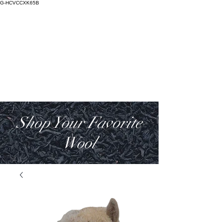
G-HCVCCXK65B
Salictum
Lana Deorum
Shop Your Favorite
Wool