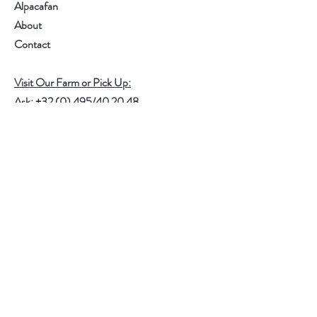
Alpacafan
About
Contact
Visit Our Farm or Pick Up:
Ask: +32 (0) 495/40 20 48
or
Info@salictum.com
Langestraat 12, Bierbeek, Belgium
Take a look at
www.salictum.com
for all our
services we offer
.
Help
FAQ
Shipping & Returns
Store Policy