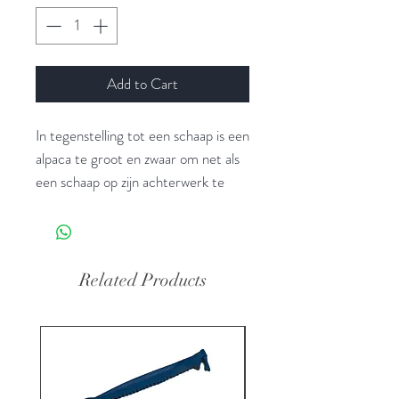
Add to Cart
In tegenstelling tot een schaap is een
alpaca te groot en zwaar om net als
een schaap op zijn achterwerk te
zetten en geschoren te worden. Een
alpaca dient echt wel op zijn zijde
gelegd te worden. Met behulp van
dit complete opspangstel kan je je
Related Products
dieren op een degelijke en
diervriendelijke manier vastleggen
tijdens het scheren. Het is
vervaardigd uit degelijke materialen,
hardhoud etc, om slijtage zoveel als