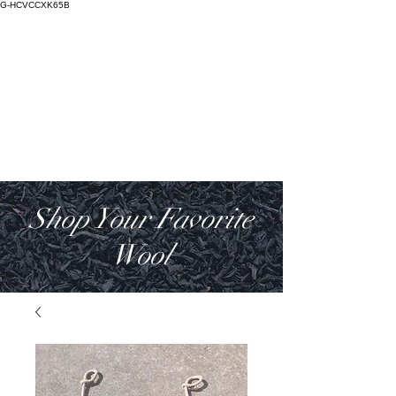
G-HCVCCXK65B
Salictum
Lana Deorum
Shop Your Favorite
Wool