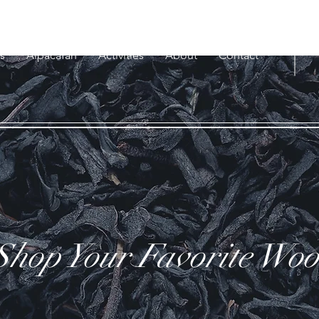
s
Alpacafan
Activities
About
Contact
Shop Your Favorite Woo