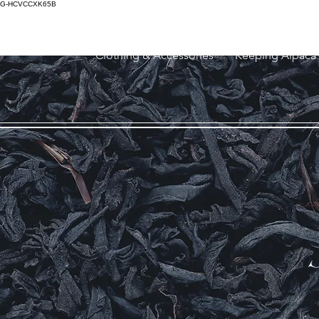
G-HCVCCXK65B
Clothing & Accessories
Keeping Alpaca'