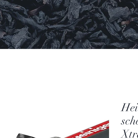
Hei
sch
Xtr