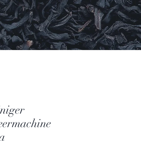
niger
eermachine
a