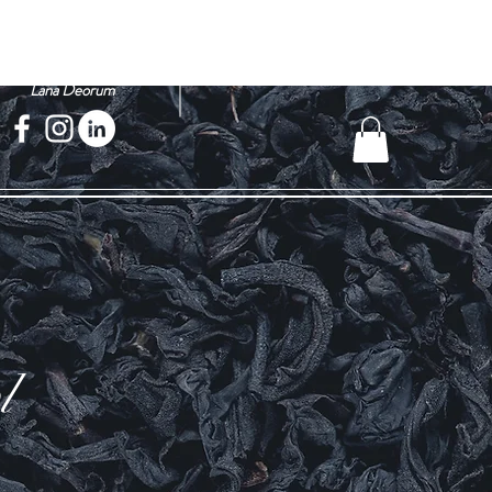
Salictum
Inloggen
Lana Deorum
l