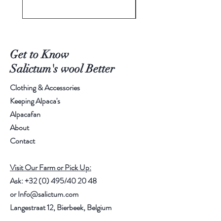
Get to Know
Salictum's wool Better
Clothing & Accessories
Keeping Alpaca's
Alpacafan
About
Contact
Visit Our Farm or Pick Up:
Ask: +32 (0) 495/40 20 48
or
Info@salictum.com
Langestraat 12, Bierbeek, Belgium
Take a look at
www.salictum.com
for all our