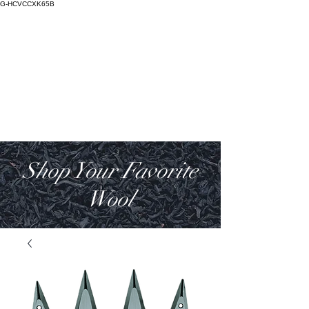
G-HCVCCXK65B
Salictum
Lana Deorum
Shop Your Favorite
Wool