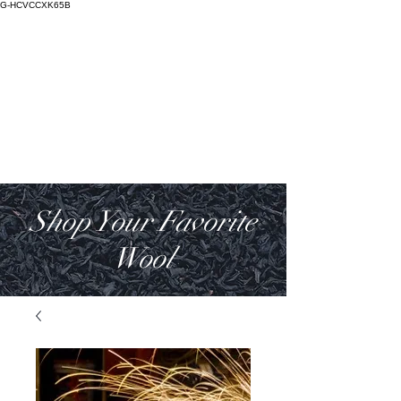
G-HCVCCXK65B
Salictum
Lana Deorum
Shop Your Favorite
Wool