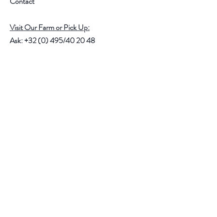
Contact
Visit Our Farm or Pick Up:
Ask: +32 (0) 495/40 20 48
or
Info@salictum.com
Langestraat 12, Bierbeek, Belgium
Take a look at
www.salictum.com
for all our
services we offer
.
Help
FAQ
Shipping & Returns
Store Policy
Payment Methods
Catalogs